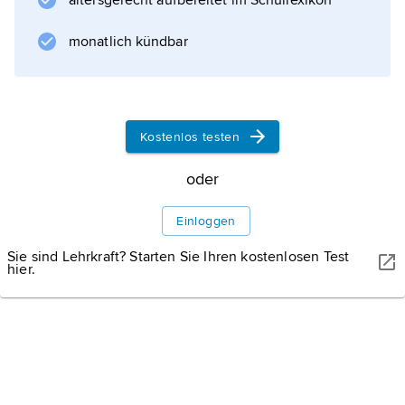
altersgerecht aufbereitet im Schullexikon
monatlich kündbar
JHAMPIER GIRON M/SHUTTERSTOCK
Muisca-Kultur.
Zu den frühen indigenen Kulturen im späteren
Kostenlos testen
Kolumbien gehörte die Muisca-Kultur, der dieses Goldfloß von
Eldorado zugeordnet wird.
oder
Einloggen
Sie sind Lehrkraft? Starten Sie Ihren kostenlosen Test
hier.
Informationen zum Artikel