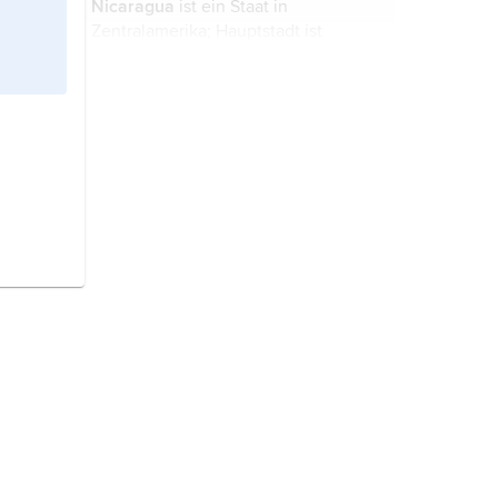
Nicaragua
ist ein Staat in
Zentralamerika; Hauptstadt ist
Managua.
Panama
ist ein Staat in
Zentralamerika; Hauptstadt ist
Panama.
Belize
ist ein Staat in
Zentralamerika; Hauptstadt ist
Belmopan.
Die
Dominikanische Republik i
st
eine Republik im östlichen Teil der
Antilleninsel Hispaniola; Hauptstadt
ist Santo Domingo. ...
Bolivien
ist ein Staat im westlichen
Südamerika; Hauptstadt ist Sucre.