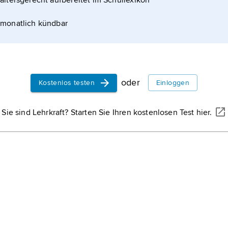
altersgerecht aufbereitet im Schullexikon
monatlich kündbar
oder
Kostenlos testen
Einloggen
Sie sind Lehrkraft? Starten Sie Ihren kostenlosen Test hier.
JOSUEF3R/SHUTTERSTOCK
nischen Hauptstadt