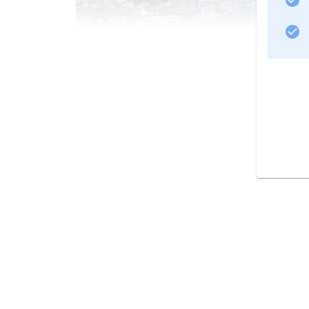
Tegucigalpa.
Blick auf das Geschäftszentrum der hondura
Landesporträt