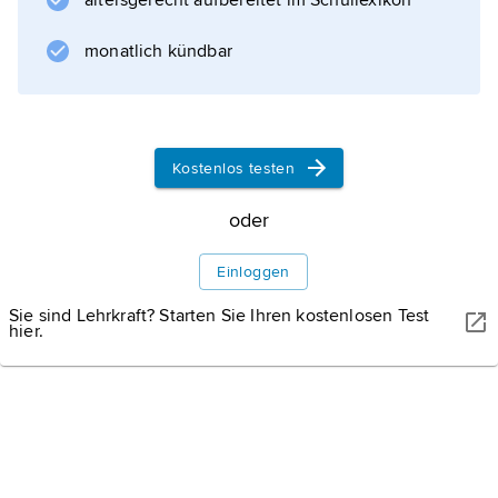
altersgerecht aufbereitet im Schullexikon
zyprischen Südteil und dem türkisch-
zyprischen Nordteil, der als Türkische
monatlich kündbar
Republik Nordzypern (Kuzey Kıbrıs Türk
Cumhuriyeti;
Kostenlos testen
oder
Informationen zum Artikel
Einloggen
Sie sind Lehrkraft? Starten Sie Ihren kostenlosen Test
hier.