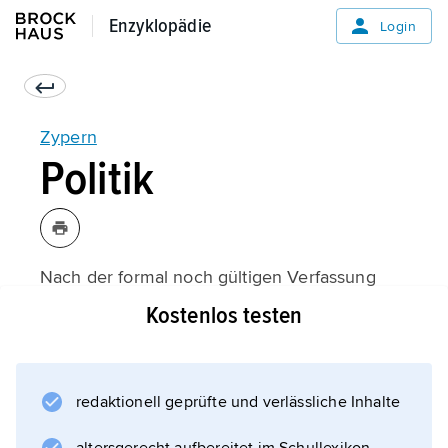
Enzyklopädie
Enzyklopädie
Login
Zypern
Politik
Nach der formal noch gültigen Verfassung
vom 16.8.1960 ist Zypern eine präsidiale
Kostenlos testen
Republik mit zwei sich selbst verwaltenden
Volksgruppen. De facto besteht Zypern
jedoch aus zwei politisch, wirtschaftlich und
redaktionell geprüfte und verlässliche Inhalte
verwaltungsmäßig getrennten Teilen, dem
international anerkannten griechisch-