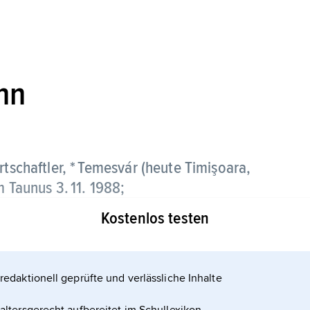
nn
rtschaftler, * Temesvár (heute Timişoara,
m Taunus 3. 11. 1988;
Kostenlos testen
ankfurt am Main (ab 1966). Wittmann beschäftigte
ichen Produktionstheorie und führte die
irtschaftslehre ein.
redaktionell geprüfte und verlässliche Inhalte