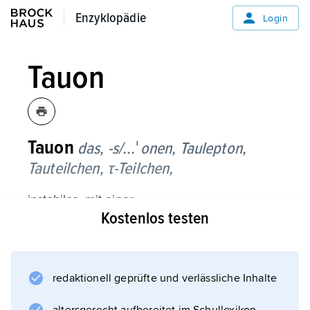
Enzyklopädie
Enzyklopädie
Login
Tauon
Tauon
das, -s/...ˈonen,
Taulepton,
Tauteilchen,
τ-Teilchen,
instabiles, mit einer
Kostenlos testen
Elementarladung
negativ geladenes
Elementarteilchen
(Symbol τ
redaktionell geprüfte und verlässliche Inhalte
−
) aus der Gruppe der