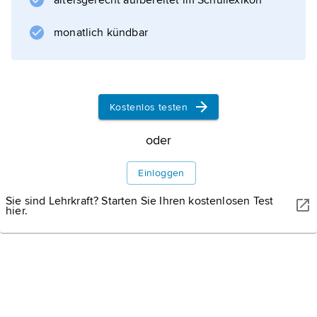
altersgerecht aufbereitet im Schullexikon
Leptonen
monatlich kündbar
, das physikalisch dem
Elektron
ähnelt, aber mit 1 777,0 MeV/c
2
Kostenlos testen
eine rd. 3 490-mal größere
Ruhemasse
oder
besitzt. Das Tauon und sein
Antiteilchen
Einloggen
(
Sie sind Lehrkraft? Starten Sie Ihren kostenlosen Test
Antitauon,
hier.
Symbol τ
+
) entstehen paarweise in Stoßreaktionen
hochenergetischer
Elektronen
und