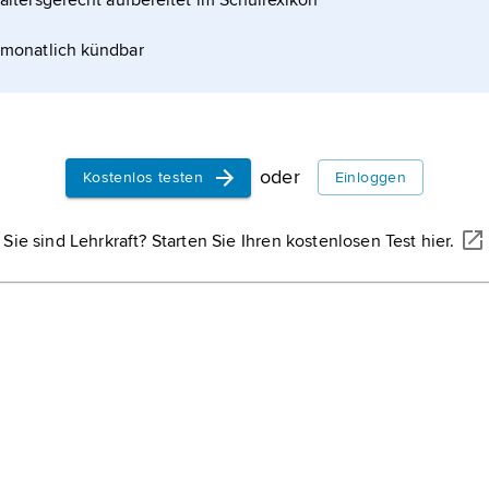
altersgerecht aufbereitet im Schullexikon
monatlich kündbar
ementarteilchen, den
oder
Kostenlos testen
Einloggen
Sie sind Lehrkraft? Starten Sie Ihren kostenlosen Test hier.