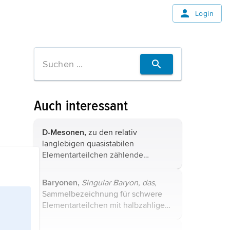
Login
Auch interessant
D-Mesonen,
zu den relativ
langlebigen quasistabilen
Elementarteilchen
zählende
−
+
geladene (D
und D
; Masse 1 869,3
2
MeV/c
) oder ungeladene Mesonen
Baryonen,
Singular
Baryon,
das,
0
0
2
(D
und D̄
; Masse 1 864,5 MeV/c
)
Sammelbezeichnung für schwere
ohne
Spin
und von negativer ...
Elementarteilchen
mit halbzahligem
Spin; zählen zu den Fermionen. Zu
den Baryonen gehören die