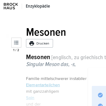
Enzyklopädie
Enzyklopädie
Mesonen
Drucken
1
/
2
Mesonen
[englisch, zu griechisch 
Singular
Meson
das, -s,
Familie mittelschwerer instabiler
Elementarteilchen
mit ganzzahligem
Spin
und der