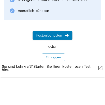
altersgerecht aufbereitet im Schullexikon
Dichtung; Musik, Mathematik, Geschichte,
Moralphilosophie und Sport). Die Pflege der
monatlich kündbar
Studia Humanitatis sollte den Geist der Antike
wieder aufleben lassen und die Humanisten
dem Ideal
Kostenlos testen
oder
Informationen zum Artikel
Einloggen
Sie sind Lehrkraft? Starten Sie Ihren kostenlosen Test
hier.