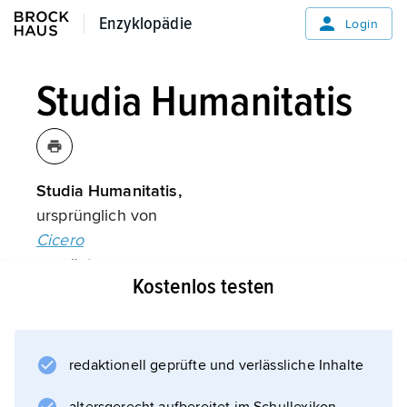
Enzyklopädie
Enzyklopädie
Login
Studia Humanitatis
Studia Humanitatis,
ursprünglich von
Cicero
geprägte, von
Kostenlos testen
C. Salutati
im Humanismus wieder aufgenommene
Bezeichnung für die humanistischen
Lehrfächer (lateinische, griechische und
redaktionell geprüfte und verlässliche Inhalte
hebräische Grammatik, Rhetorik und