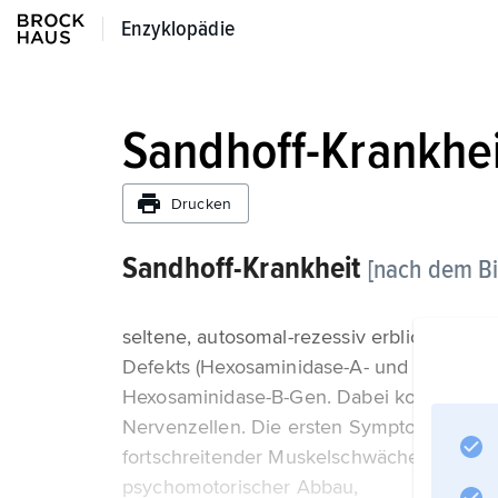
Enzyklopädie
Enzyklopädie
Sandhoff-Krankhei
Drucken
Sandhoff-Krankheit
[nach dem B
seltene, autosomal-rezessiv erbliche Spei
Defekts (Hexosaminidase-A- und -B-Mangel
Hexosaminidase-B-Gen. Dabei kommt es zu
Nervenzellen. Die ersten Symptome entwi
fortschreitender Muskelschwäche und Sch
psychomotorischer Abbau,