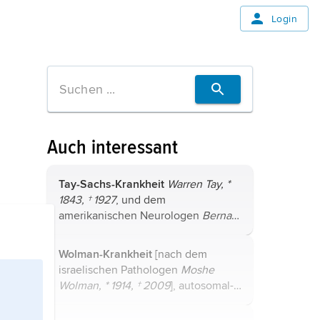
Login
Auch interessant
Tay-Sachs-Krankheit
Warren Tay, *
1843, † 1927
, und dem
amerikanischen Neurologen
Bernard
Sachs, * 1858, † 1944
], durch einen
enzymatischen Defekt der
Wolman-Krankheit
[nach dem
Hexosaminidase A hervorgerufene
israelischen Pathologen
Moshe
autosomal-rezessive ...
Wolman, * 1914, † 2009
], autosomal-
rezessiv erbliche
Cholesterinspeicherkrankheit