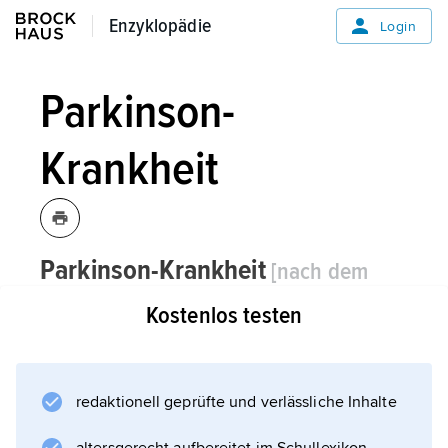
Enzyklopädie
Enzyklopädie
Login
Parkinson-
Krankheit
Parkinson-Krankheit
[nach dem
britischen Arzt
James Parkinson,
Kostenlos testen
* 1755, † 1824
]
,
Paralysis agitans,
Morbus Parkinson,
häufige
neurologische Erkrankung.
redaktionell geprüfte und verlässliche Inhalte
Die Krankheit wurde erstmals 1817 von dem