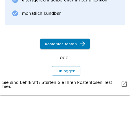
altersgerecht aufbereitet im Schullexikon
monatlich kündbar
Kostenlos testen
oder
Einloggen
Sie sind Lehrkraft? Starten Sie Ihren kostenlosen Test
hier.
WISSENMEDIA
Robert Boyle
Der englische Naturwissenschaftler Robert Boyle entdeckte
den Zusammenhang zwischen Druck und Volumen der Luft
und war Mitbegründer der Royal Society.