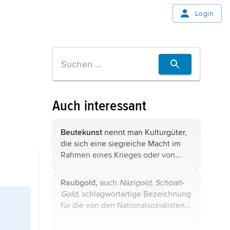
Login
Auch interessant
Beutekunst
nennt man Kulturgüter,
die sich eine siegreiche Macht im
Rahmen eines Krieges oder von
kriegsähnlichen Zuständen aus
besetztem ausländischen Gebiet
Raubgold,
auch
Nazigold,
Schoah-
widerrechtlich aneignet.
...
Gold,
schlagwortartige Bezeichnung
für die von den Nationalsozialisten,
besonders der SS, zwischen 1933
und 1945 ins Ausland (v. a. in die