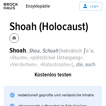
Enzyklopädie
Enzyklopädie
Login
Shoah (Holocaust)
Shoah
,
Shoa
,
Schoah
[hebräisch ʃoˈa;
»Sturm«, »plötzlicher Untergang«,
»Verderben«, »Katastrophe«]
,
die
, auch
Holocaust
. Bezeichnung für die
Kostenlos testen
Verfolgung und Vernichtung der
europäischen Juden während der
nationalsozialistischen Herrschaft in
redaktionell geprüfte und verlässliche Inhalte
Deutschland und Europa (1933–45).