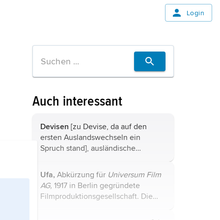
Login
Auch interessant
Devisen
[zu Devise, da auf den
ersten Auslandswechseln ein
Spruch stand], ausländische
Zahlungsmittel im Besitz von
Inländern; bankwirtschaftlich:
Ufa,
Abkürzung für
Universum Film
Ansprüche auf Zahlungen in fremder
AG,
1917 in Berlin gegründete
Währung an einem ausländischen ...
Filmproduktionsgesellschaft. Die
Ufa entstand auf Veranlassung der
Reichsregierung, die dafür ein