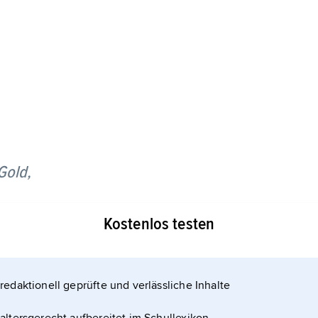
Gold,
den Nationalsozialisten, besonders der SS,
Kostenlos testen
in die Schweiz) transferierten jüdischen
 Sinn die von den Nationalsozialisten zur
an die Schweizerische Nationalbank verkauften
redaktionell geprüfte und verlässliche Inhalte
r