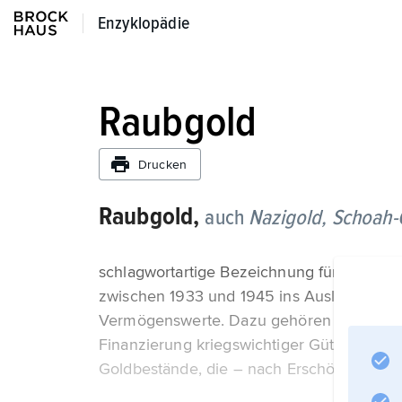
Enzyklopädie
Enzyklopädie
Raubgold
Drucken
Raubgold,
auch
Nazigold,
Schoah-
schlagwortartige Bezeichnung für die von 
zwischen 1933 und 1945 ins Ausland (v. a. 
Vermögenswerte. Dazu gehören im engeren
Finanzierung kriegswichtiger Güter v. a. 
Goldbestände, die – nach Erschöpfung de