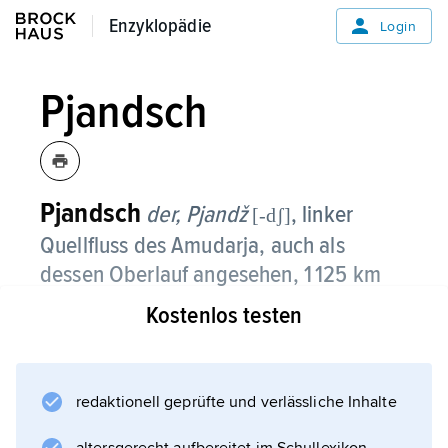
Enzyklopädie
Enzyklopädie
Login
Pjandsch
Pjandsch
der,
Pjandž
, linker
[-dʃ]
Quellfluss des Amudarja, auch als
dessen Oberlauf angesehen, 1 125 km
lang, entsteht durch den Zusammenfluss
Kostenlos testen
der im Süd-Pamir entspringenden Flüsse
Pamir (Quelle ist der Sorkulsee) und
Wachandarja (aus Afghanistan);
redaktionell geprüfte und verlässliche Inhalte
bildet einschließlich seines rechten