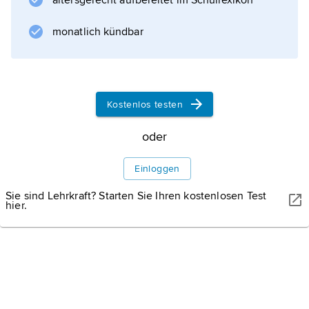
altersgerecht aufbereitet im Schullexikon
Quellflusses Pamir, abgesehen von einem
Teilstücks durch Afghanistan (oberhalb der
monatlich kündbar
Mündung des Kysylsu), die Grenze zwischen
Afghanistan und Tadschikistan, durchfließt in
einem engen, schluchtenreichen Tal den
Pamir, danach das südtadschikische Bergland;
Kostenlos testen
vereinigt sich unterhalb der Stadt Pjandsch
oder
mit dem Wachsch zum Amudarja. Der
wasserreiche Pjandsch wird
Einloggen
Sie sind Lehrkraft? Starten Sie Ihren kostenlosen Test
hier.
Informationen zum Artikel