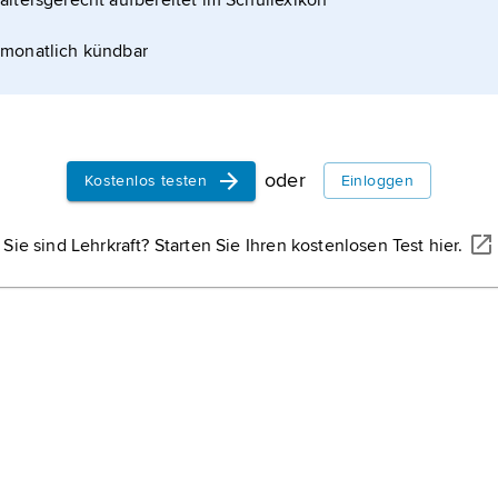
altersgerecht aufbereitet im Schullexikon
en.
monatlich kündbar
oder
Kostenlos testen
Einloggen
Sie sind Lehrkraft? Starten Sie Ihren kostenlosen Test hier.