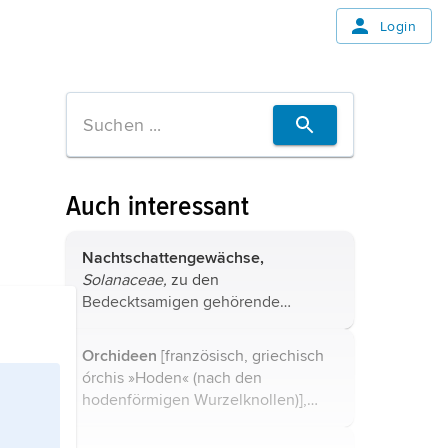
Login
Auch interessant
Nachtschattengewächse,
Solanaceae,
zu den
Bedecktsamigen gehörende
Pflanzenfamilie mit etwa 2 700
Arten in 90 bis 100 Gattungen vor
Orchideen
[französisch, griechisch
allem in Südamerika; Kräuter,
órchis »Hoden« (nach den
Sträucher, Bäume und Lianen mit
hodenförmigen Wurzelknollen)],
schraubig ...
Singular Orchidee
,
Orchidaceae,
eine der artenreichsten und