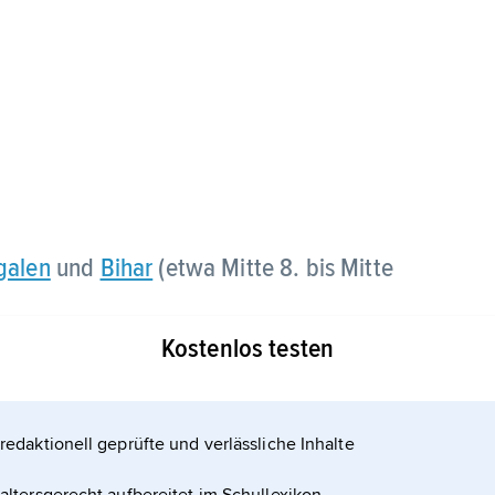
galen
und
Bihar
(etwa Mitte 8. bis Mitte
Kostenlos testen
e sich zeitweise über weitere Teile Nordostindiens
hen
redaktionell geprüfte und verlässliche Inhalte
tral- und v. a. Südostasiens. Die Pala- wurden