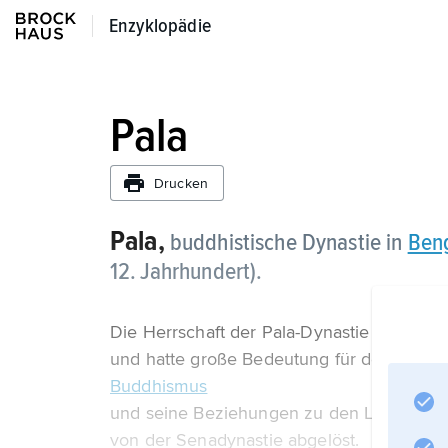
Enzyklopädie
Enzyklopädie
Pala
Drucken
Pala,
buddhistische Dynastie in
Ben
12. Jahrhundert).
Die Herrschaft der Pala-Dynastie erstreckt
und hatte große Bedeutung für den indisc
Buddhismus
und seine Beziehungen zu den Ländern Zen
von der Senadynastie abgelöst.