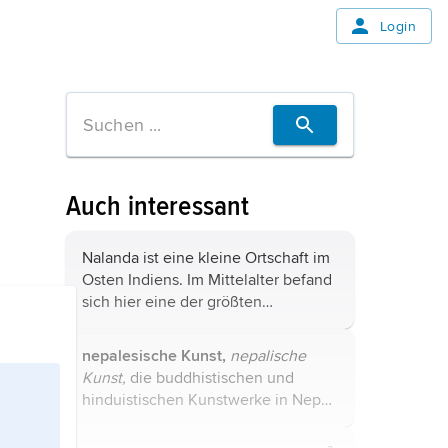
Login
Auch interessant
Nalanda ist eine kleine Ortschaft im
Osten Indiens. Im Mittelalter befand
sich hier eine der größten
wissenschaftlichen Stätten der Welt.
Ihrer Bibliothek verfügte über neun
nepalesische Kunst,
nepalische
Millionen Bücher. Von der
Kunst,
die buddhistischen und
buddhistischen ...
hinduistischen Kunstwerke in Nepal,
vor allem in den Städten des
Kathmandutales (Kathmandu,