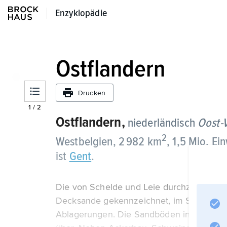
Enzyklopädie
Enzyklopädie
Ostflandern
Drucken
1
/
2
Ostflandern,
niederländisch
Oost-
2
Westbelgien, 2 982 km
, 1,5 Mio. E
ist
Gent
.
Die von Schelde und Leie durchzogene Reg
Decksande gekennzeichnet, im Süden durc
Ablagerungen. Die Sandböden im Norden 