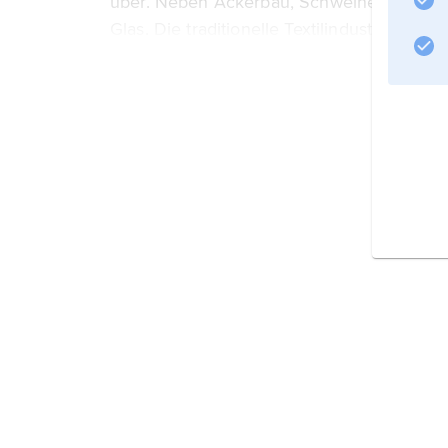
über. Neben Ackerbau, Schweine- und Ri
Glas. Die traditionelle Textilindustrie ist sta
Weitere Medien
Informationen zum Artikel