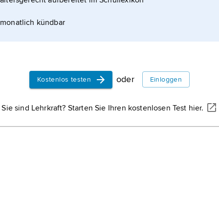
altersgerecht aufbereitet im Schullexikon
nderhaltung bedeutende Azaleenproduktion unter
rk
monatlich kündbar
oder
Kostenlos testen
Einloggen
Sie sind Lehrkraft? Starten Sie Ihren kostenlosen Test hier.