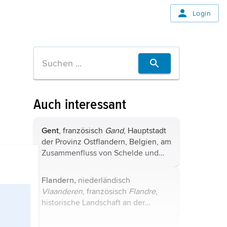
Login
Auch interessant
Gent
, französisch
Gand
, Hauptstadt
der Provinz Ostflandern, Belgien, am
Zusammenfluss von Schelde und
Leie, (2019) 262 200 Einwohner.
Katholischer Bischofssitz; flämische
Flandern,
niederländisch
Universität (gegründet 1817),
Vlaanderen
, französisch
Flandre
,
Hochschule ...
historische Landschaft an der
Nordseeküste, umfasst Gebietsteile
Belgiens (Provinz Ost- und