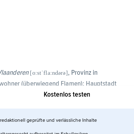
Vlaanderen
, Provinz in
[oːstˈflaːndərə]
inwohner (überwiegend Flamen); Hauptstadt
Kostenlos testen
ion ist im Norden durch flache, quartäre
h ein hügeliges Gelände mit tertiären
redaktionell geprüfte und verlässliche Inhalte
gehen nach Süden hin in sandig-lehmige Böden