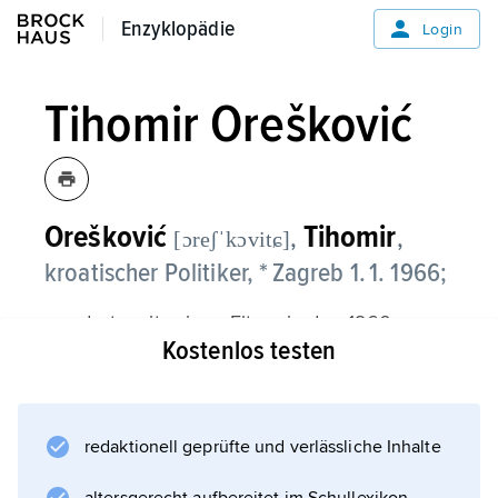
Enzyklopädie
Enzyklopädie
Login
Tihomir Orešković
Orešković
Tihomir
,
,
[ɔreʃˈkɔvitɕ]
kroatischer Politiker, * Zagreb 1. 1. 1966;
wanderte mit seinen Eltern in den 1960er-
Kostenlos testen
Jahren nach Kanada aus; absolvierte an der
McMaster University in Hamilton
(Ontario)
1985–89 einen Bachelorstudiengang in
redaktionell geprüfte und verlässliche Inhalte
Chemie sowie 1989–91 einen