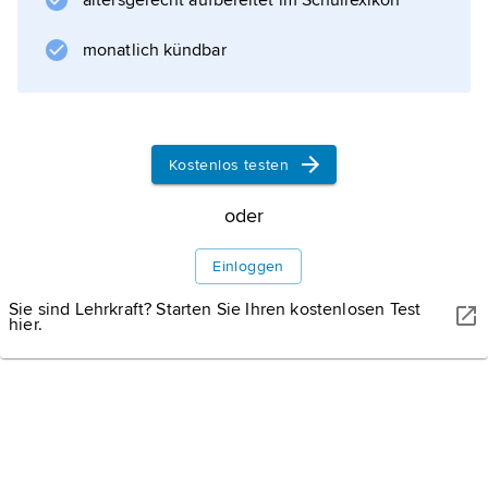
altersgerecht aufbereitet im Schullexikon
Masterstudiengang in Betriebswirtschaft,
Rechnungswesen und
monatlich kündbar
Informationstechnologie. Ab 1992 machte er
in Kanada Karriere in der Pharmaindustrie,
zunächst bei
Eli Lily
Kostenlos testen
, dann ab 2005 bei Teva
oder
Einloggen
Informationen zum Artikel
Sie sind Lehrkraft? Starten Sie Ihren kostenlosen Test
hier.