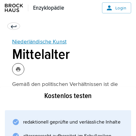
Enzyklopädie
Enzyklopädie
Login
Niederländische Kunst
Mittelalter
Gemäß den politischen Verhältnissen ist die
niederländische Kunst v. a. des hohen
Kostenlos testen
Mittelalters wesentlich durch den Austausch
im Rhein-Maas-Gebiet und durch französische
Einflüsse geprägt. Im späten 14. und 15.
redaktionell geprüfte und verlässliche Inhalte
Jahrhundert sind niederländische Maler
(seltener Bildhauer) auch am französischen