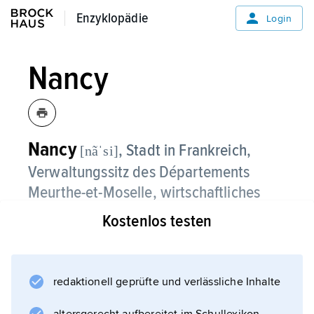
Enzyklopädie
Enzyklopädie
Login
Nancy
Nancy
, Stadt in Frankreich,
[nãˈsi]
Verwaltungssitz des Départements
Meurthe-et-Moselle, wirtschaftliches
Zentrum von Lothringen, 212 m über
Kostenlos testen
dem Meeresspiegel, an der Meurthe,
105 800 Einwohner (städtische
Agglomeration 331 400 Einwohner);
redaktionell geprüfte und verlässliche Inhalte
katholischer Bischofssitz; drei Universitäten,