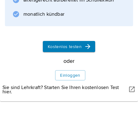
altersgerecht aufbereitet im Schullexikon
staatliche Hochschulen, staatliche
Forstschule, Konservatorium; Akademie der
monatlich kündbar
Schönen Künste und Architektur; zahlreiche
Forschungsinstitute, Schauspielinstitut; Musée
Lorrain (lothringisches Museum), Musée des
Beaux-Arts (bildende und angewandte Kunst
Kostenlos testen
Europas vom 16.–20. Jahrhundert), Museum-
oder
Aquarium; Bibliothek; Theaterfestival. Börse,
Messe und Musterschau. Technologiepark;
Einloggen
Maschinen- (u. a. Werkzeugmaschinen) und
Elektromotorenbau, chemische und
Sie sind Lehrkraft? Starten Sie Ihren kostenlosen Test
hier.
pharmazeutische,
Stadtbild
Geschichte