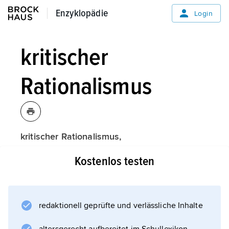
Enzyklopädie
Enzyklopädie
Login
kritischer
Rationalismus
kritischer Rationalismus,
Sammelbezeichnung für eine philosophische,
Kostenlos testen
insbesondere wissenschaftstheoretische
Strömung des 20. Jahrhunderts, die v. a. im
angelsächsischen Raum einflussreich
geworden ist. Im Unterschied zum
redaktionell geprüfte und verlässliche Inhalte
klassischen Rationalismus behauptet der