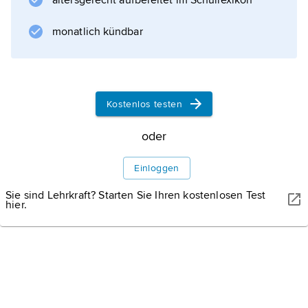
altersgerecht aufbereitet im Schullexikon
kritische Rationalismus die prinzipielle
Widerlegbarkeit alles
monatlich kündbar
erfahrungswissenschaftlichen Wissens. Die
einzige Methode des Erkenntnisgewinns auf
der Basis von Erfahrung besteht demnach in
Kostenlos testen
Werke
oder
Einloggen
Informationen zum Artikel
Sie sind Lehrkraft? Starten Sie Ihren kostenlosen Test
hier.