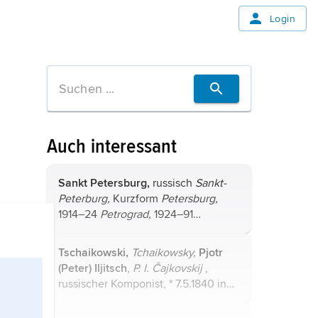
Login
Auch interessant
Sankt Petersburg,
russisch
Sankt-
Peterburg,
Kurzform
Petersburg,
1914–24
Petrograd,
1924–91
Leningrad,
zweitgrößte Stadt
Russlands, nach Moskau wichtigstes
Tschaikowski,
Tchaikowsky,
Pjotr
russisches Wissenschafts-, Kultur-
(Peter) Iljitsch
,
P. I. Čajkovskij
,
und Wirtschaftszentrum, ...
russischer Komponist, * 7.5.1840 in
Wotkinsk, † 6.11.1893 in Sankt
Petersburg; er war ein bedeutender