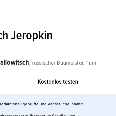
ch Jeropkin
hailowitsch
, russischer Baumeister, * um
Kostenlos testen
nder russischer Städtebauer seiner Zeit trug er die
ng von Sankt Petersburg (u. a. Anlage des
el). Er übersetzte das erste der »Vier Bücher zur
redaktionell geprüfte und verlässliche Inhalte