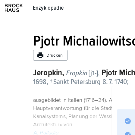
Enzyklopädie
Enzyklopädie
Pjotr Michailowits
Drucken
Jeropkin,
Pjotr Mic
Eropkin
[jɪ-],
1698, † Sankt Petersburg 8. 7. 1740;
ausgebildet in Italien (1716–24). Als führe
Hauptverantwortung für die Stadtentwicklu
Kanalsystems, Planung der Wassiljewskijins
Architektur« von
A. Palladio