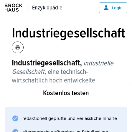
Enzyklopädie
Enzyklopädie
Login
Industriegesellschaft
Industriegesellschaft,
industrielle
Gesellschaft,
eine technisch-
wirtschaftlich hoch entwickelte
Gesellschaft, die in ihrer Struktur und
Kostenlos testen
Dynamik weitgehend durch die
Industrialisierung
geprägt ist.
redaktionell geprüfte und verlässliche Inhalte
Im Mittelpunkt der Industriegesellschaft steht
die mit dem Fabriksystem verbundene