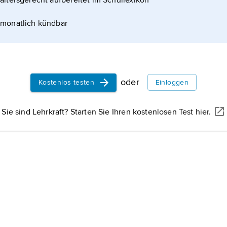
altersgerecht aufbereitet im Schullexikon
Mísquito
, ind
Mittelamerikas
monatlich kündbar
atlantischen 
und Nicaragua
Costa Rica
, S
siedelt. Die M
Hauptstadt ist
größten indi
in Nicaragua un
Nicaragua
, S
oder
Kostenlos testen
Einloggen
zwischen Pazi
Meer; Hauptst
Sie sind Lehrkraft? Starten Sie Ihren kostenlosen Test hier.