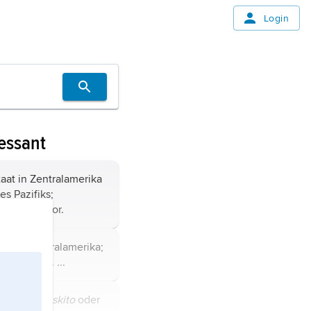
Login
essant
aat in Zentralamerika
es Pazifiks;
 San Salvador.
aat in Zentralamerika;
Guatemala
. ...
to]
,
auch
Miskito
oder