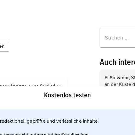
en
Auch inter
El Salvador,
St
an der Küste d
ormationen zum Artikel
Hauptstadt ist
Kostenlos testen
Guatemala,
St
Hauptstadt ist
redaktionell geprüfte und verlässliche Inhalte
Misquito
[-ˈkiː