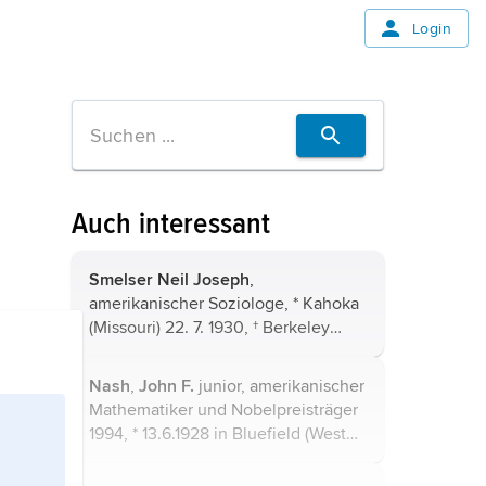
Login
Auch interessant
Smelser
Neil Joseph
,
amerikanischer Soziologe, * Kahoka
(Missouri) 22. 7. 1930, † Berkeley
(Kalifornien) 2. 10. 2017; lehrte 1961–
94 an der University of California in
Nash
,
John F.
junior, amerikanischer
Berkeley; arbeitete mit
T. Parsons
Mathematiker und Nobelpreisträger
zusammen und verband in seinen ...
1994, * 13.6.1928 in Bluefield (West
Virginia), † 23.5.2015 in Monroe
Township (New Jersey). Lehrtätigkeit