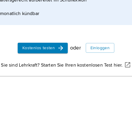
altersgerecht aufbereitet im Schullexikon
tschaftlichen und sozialen Verhaltens. Für seine
monatlich kündbar
oder
Kostenlos testen
Einloggen
Sie sind Lehrkraft? Starten Sie Ihren kostenlosen Test hier.