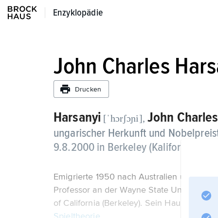
Enzyklopädie
Enzyklopädie
John Charles Hars
Drucken
Harsanyi
John Charles
[ˈhɔrʃɔɲi],
ungarischer Herkunft und Nobelpreist
9.8.2000 in Berkeley (Kalifornien).
Emigrierte 1950 nach Australien und lehr
Professor an der Wayne State University i
of California (Berkeley). Sein Hauptforsch
Spieltheorie