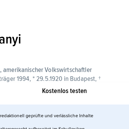
anyi
, amerikanischer Volkswirtschaftler
räger 1994, * 29.5.1920 in Budapest, †
Kostenlos testen
te 1954–56 in Brisbane. Harsanyi war 1961–63
n Detroit (Michigan) und 1964–90 an der University
redaktionell geprüfte und verlässliche Inhalte
ungsgebiet war die