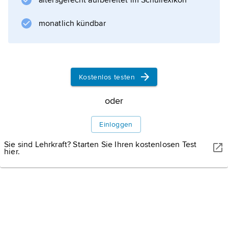
altersgerecht aufbereitet im Schullexikon
Entscheidungsverhaltens in strategischen
Gesellschaftsspielen, wurde die Spieltheorie
monatlich kündbar
von
J. von Neumann
begründet und unter Mitwirkung von
O. Morgenstern
Kostenlos testen
zwischen 1930 und 1940 für die Analyse von
wirtschaftlichen, z. B.
oder
Einloggen
Sie sind Lehrkraft? Starten Sie Ihren kostenlosen Test
Informationen zum Artikel
hier.