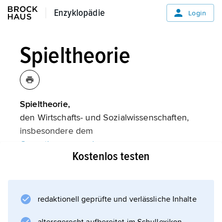
Enzyklopädie
Enzyklopädie
Login
Spieltheorie
Spieltheorie,
den Wirtschafts- und Sozialwissenschaften,
insbesondere dem
Operationsresearch
Kostenlos testen
zugeordnete mathematische Theorie zur
Modellierung strategischer
Entscheidungsprozesse
(strategische Spiele).
redaktionell geprüfte und verlässliche Inhalte
Basierend auf der Beobachtung des