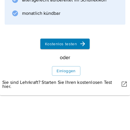
altersgerecht aufbereitet im Schullexikon
prästabilierte Harmonie
), ist Harmonie vom Grad der Gesetzhaftigkeit
monatlich kündbar
bestimmt, die in der Ordnung und Zuordnung
der Teile eines Ganzen zueinander besteht. In
der klassischen
Ästhetik
Kostenlos testen
, die besonders seit der Renaissance bis
oder
Einloggen
Informationen zum Artikel
Sie sind Lehrkraft? Starten Sie Ihren kostenlosen Test
hier.