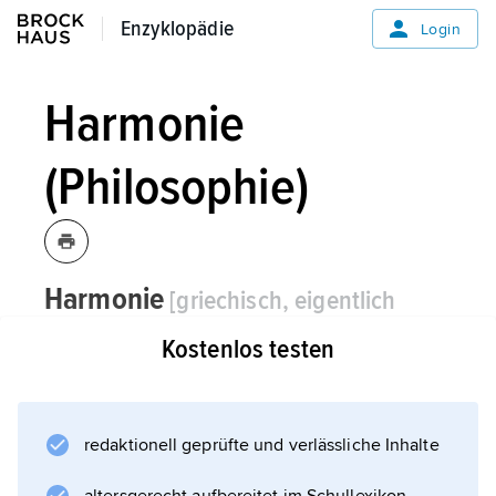
Enzyklopädie
Enzyklopädie
Login
Harmonie
(Philosophie)
Harmonie
[griechisch, eigentlich
»Fügung«]
die, -/...ˈni|en,
Philosophie:
Kostenlos testen
die intuitiv erfassbare Übereinstimmung aller
Teile der Erscheinung. Unter anderem von
G. W. Leibniz
redaktionell geprüfte und verlässliche Inhalte
als Einheit in der Mannigfaltigkeit definiert (