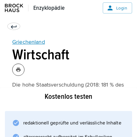
Enzyklopädie
Enzyklopädie
Login
Griechenland
Wirtschaft
Die hohe Staatsverschuldung (2018: 181 % des
BIP; die höchste in der EU) hat Griechenland
Kostenlos testen
an den Rand des Staatsbankrotts getrieben.
Auch umfangreiche Hilfspakete, die von
Internationalem Währungsfonds (IWF), der
redaktionell geprüfte und verlässliche Inhalte
Europäischen Union (EU) und der
Europäischen Zentralbank (EZB) 2010, 2012