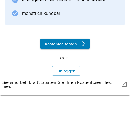
altersgerecht aufbereitet im Schullexikon
und 2015 beschlossen wurden, aber an strikte
Sparauflagen gebunden waren,
monatlich kündbar
Informationen zum Artikel
Kostenlos testen
oder
Einloggen
Sie sind Lehrkraft? Starten Sie Ihren kostenlosen Test
hier.