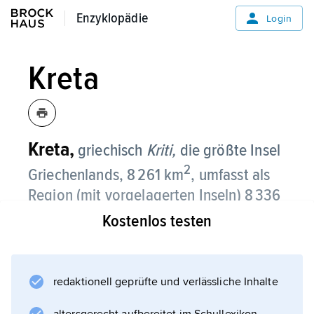
Enzyklopädie
Enzyklopädie
Login
Kreta
Kreta,
griechisch
Kriti,
die größte Insel
2
Griechenlands, 8 261 km
, umfasst als
Region (mit vorgelagerten Inseln) 8 336
2
km
und 633 500 Einwohner;
Kostenlos testen
Hauptstadt ist
Heraklion
.
Die schmale, in der Mitte rd. 60 km breite
redaktionell geprüfte und verlässliche Inhalte
Insel erstreckt sich über 260 km in West-Ost-
Richtung am Südrand des Ägäischen Meeres.