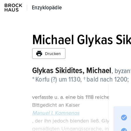
Enzyklopädie
Enzyklopädie
Michael Glykas Sik
Drucken
Glykas Sikidites,
Michael
, byzan
* Korfu (?) um 1130, † bald nach 1200;
verfasste u. a. eine bis 1118 reichende Wel
Bittgedicht an Kaiser
Manuel I. Komnenos
, der ihn jedoch blenden ließ. Glykas Sikidi
gemäßigten Umgangssprache, in der der Be