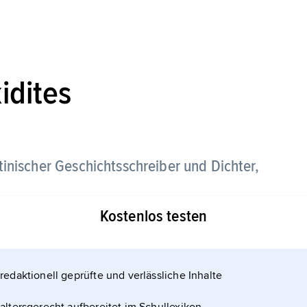
idites
tinischer Geschichtsschreiber und Dichter,
Kostenlos testen
tchronik und als politischer Gefangener 1159 ein
redaktionell geprüfte und verlässliche Inhalte
tes schrieb als einer der Ersten in einer
ginn einer literarischen Demotike (Volkssprache)