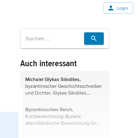
Login
Auch interessant
Micha|el Glykas Sikidites,
byzantinischer Geschichtsschreiber
und Dichter,
Glykas Sikidites
,
Michael.
Byzantinisches Reich,
Kurzbezeichnung
Byzanz,
abendländische Bezeichnung für
die östliche, griechisch-orientalische
Hälfte des Römischen Reiches und