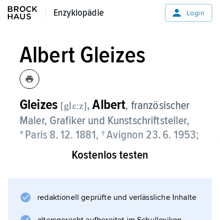
Enzyklopädie
Enzyklopädie
Login
Albert Gleizes
Gleizes
Albert
,
, französischer
[glεːz]
Maler, Grafiker und Kunstschriftsteller,
* Paris 8. 12. 1881, † Avignon 23. 6. 1953;
Kostenlos testen
wandte sich nach impressionistischen
Anfängen ab 1909 dem Kubismus zu und
schloss sich 1912 der
Section d'Or
redaktionell geprüfte und verlässliche Inhalte
an. 1914 entstanden seine ersten abstrakten