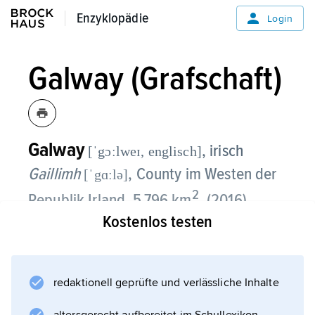
Enzyklopädie
Enzyklopädie
Login
Galway (Grafschaft)
Galway
, irisch
[ˈgɔːlweɪ, englisch]
Gaillimh
, County im Westen der
[ˈgɑːlə]
2
Republik Irland, 5 796 km
, (2016)
179 000 Einwohner;
Kostenlos testen
Verwaltungssitz
Galway
redaktionell geprüfte und verlässliche Inhalte
. Im eiszeitlich überformten Bergland von
Connemara im Westen, das mit den