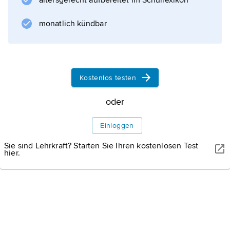
altersgerecht aufbereitet im Schullexikon
Die Rillenweite (Abstand zwischen den
Innenkanten der Führungsschiene und der
monatlich kündbar
Fahrschiene) beträgt mindestens 180 mm.
Führungsschienen werden normalerweise
von den Rädern nicht berührt. Die früher
Kostenlos testen
oder
Informationen zum Artikel
Einloggen
Sie sind Lehrkraft? Starten Sie Ihren kostenlosen Test
hier.