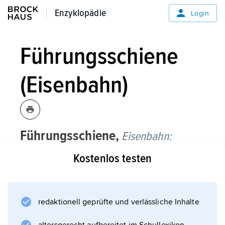
Enzyklopädie
Enzyklopädie
Login
Führungsschiene
(Eisenbahn)
Führungsschiene,
Eisenbahn:
Kostenlos testen
innerhalb oder außerhalb des Gleises
angebrachte zusätzliche Schiene zur Führung
entgleister Fahrzeuge an besonders
gefährdeten Stellen wie auf Brücken oder
redaktionell geprüfte und verlässliche Inhalte
nahe an Bauwerken (Stellwerke, Stützpfeiler).