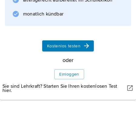
altersgerecht aufbereitet im Schullexikon
kurzwelliger Sonnenstrahlung (Wellenlänge <
430 nm) aus Sauerstoff, Stickstoffoxiden,
monatlich kündbar
Wasser oder ungesättigten
Kohlenwasserstoffen. Diese entstehen durch
unvollständige Verbrennungsvorgänge
Kostenlos testen
oder
Informationen zum Artikel
Einloggen
Sie sind Lehrkraft? Starten Sie Ihren kostenlosen Test
hier.