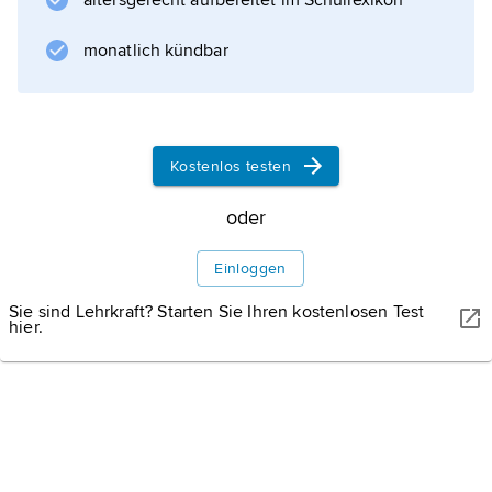
altersgerecht aufbereitet im Schullexikon
A. Wurtz
entdeckte Reaktion der Alkylhalogenide mit
monatlich kündbar
Natrium für die Umsetzung von Aryl- mit
Alkylhalogeniden zur Herstellung
alkylsubstituierter Aromaten
Kostenlos testen
oder
Informationen zum Artikel
Einloggen
Sie sind Lehrkraft? Starten Sie Ihren kostenlosen Test
hier.