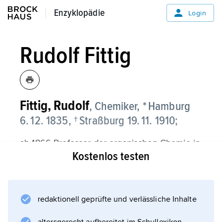
Enzyklopädie
Enzyklopädie
Login
Rudolf Fittig
Fittig,
Rudolf
, Chemiker, * Hamburg
6. 12. 1835, † Straßburg 19. 11. 1910;
ab 1866 Professor der organischen Chemie in
Kostenlos testen
Göttingen, ab 1870 in Tübingen und 1876–
1902 in Straßburg, dort 1895/96 Rektor der
Universität. Fittigs Leistungen liegen vorrangig
auf experimentellem Gebiet. Er benutzte die
redaktionell geprüfte und verlässliche Inhalte
von