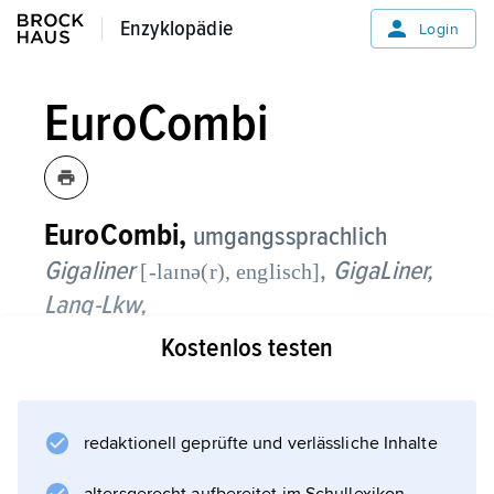
Enzyklopädie
Enzyklopädie
Login
EuroCombi
EuroCombi,
umgangssprachlich
Gigaliner
,
GigaLiner,
[-laɪnə(r), englisch]
Lang-Lkw,
Kostenlos testen
Schwerlastkraftwagen mit bis zu 60 t
Gesamtgewicht und 25,25 m Länge. In
Deutschland waren EuroCombis bis max. 44 t
Gesamtgewicht zunächst im Rahmen eines
redaktionell geprüfte und verlässliche Inhalte
auf fünf Jahre (2012–16) angelegten