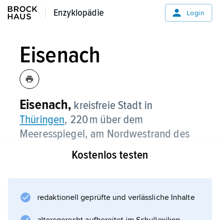
Enzyklopädie
Enzyklopädie
Login
Eisenach
Eisenach,
kreisfreie Stadt in
Thüringen
, 220 m über dem
Meeresspiegel, am Nordwestrand des
Thüringer Waldes, an der Hörsel,
Kostenlos testen
überragt von der
Wartburg
, (2019)
42 300 Einwohner.
redaktionell geprüfte und verlässliche Inhalte
Sitz eines Regionalbischofs der Evangelischen
Kirche in Mitteldeutschland (EKM); Lutherhaus