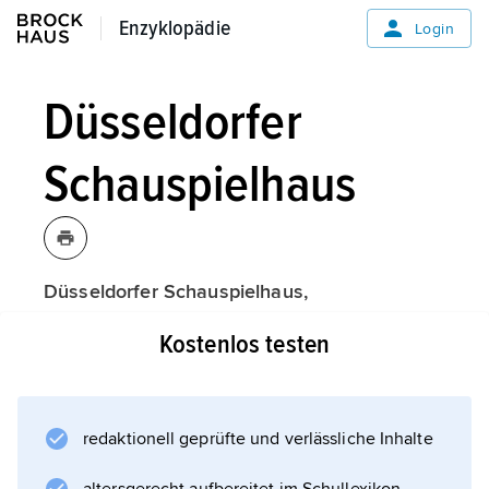
Enzyklopädie
Enzyklopädie
Login
Düsseldorfer
Schauspielhaus
Düsseldorfer Schauspielhaus,
Sprechtheater mit Großem und Kleinem Haus
Kostenlos testen
und einer weiteren Spielstätte für das Kinder-
und Jugendtheater (Junges Schauspielhaus);
1905 von
Louise Dumont
redaktionell geprüfte und verlässliche Inhalte
und