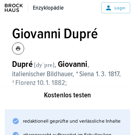
Enzyklopädie
Enzyklopädie
Login
Giovanni Dupré
Dupré
Giovanni
,
,
[dyˈpre]
italienischer Bildhauer, * Siena 1. 3. 1817,
† Florenz 10. 1. 1882;
Kostenlos testen
schuf in spätklassizistischem, zeitweilig
stärker realistischem Stil Skulpturen,
besonders Grabmäler und Bildnisse.
redaktionell geprüfte und verlässliche Inhalte