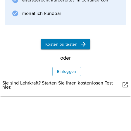
altersgerecht aufbereitet im Schullexikon
L. Klages
stellte die Darstellung dem unwillkürlichen
monatlich kündbar
Ausdruck gegenüber (so in
»Ausdrucksbewegung und Gestaltungskraft«,
1913). Ausdrucksgehalte hat der Mensch mit
dem Tier gemeinsam; sie werden interhuman,
Kostenlos testen
d. h. auch von Mitgliedern fremder Kulturen
oder
Einloggen
Informationen zum Artikel
Sie sind Lehrkraft? Starten Sie Ihren kostenlosen Test
hier.