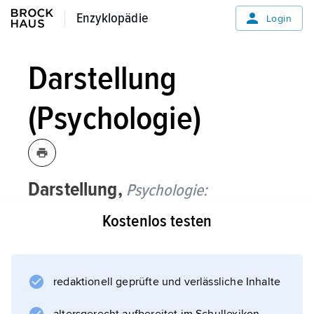
Enzyklopädie
Enzyklopädie
Login
Darstellung
(Psychologie)
Darstellung,
Psychologie:
Kostenlos testen
die nachbildende oder symbolische
Bewegung oder Formgebung, die von der
unbewussten Erwartung ihres
wahrnehmbaren (anschaulichen) Erfolges
redaktionell geprüfte und verlässliche Inhalte
mitbestimmt wird.