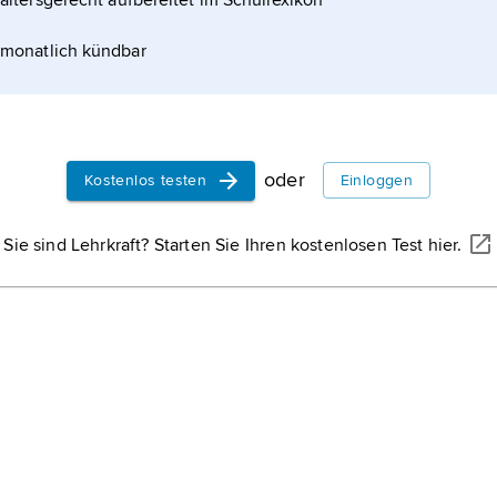
altersgerecht aufbereitet im Schullexikon
monatlich kündbar
oder
Kostenlos testen
Einloggen
eben
Sie sind Lehrkraft? Starten Sie Ihren kostenlosen Test hier.