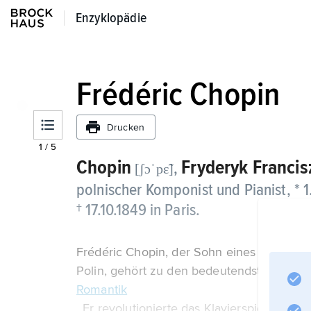
Enzyklopädie
Enzyklopädie
Frédéric Chopin
Drucken
1
/
5
Chopin
Fryderyk Francis
,
[ʃɔˈpε̃]
polnischer Komponist und Pianist, * 
† 17.10.1849 in Paris.
Frédéric Chopin, der Sohn eines eingewan
Polin, gehört zu den bedeutendsten Komp
Romantik
. Er revolutionierte das Klavierspiel.