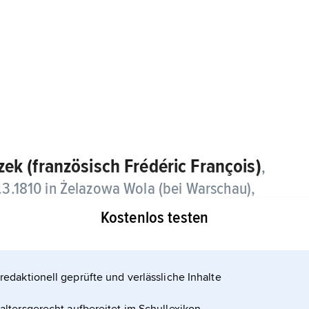
zek (französisch Frédéric François)
,
1.3.1810 in Żelazowa Wola (bei Warschau),
Kostenlos testen
derten französischen Sprachlehrers und einer
onisten der Hoch-
redaktionell geprüfte und verlässliche Inhalte