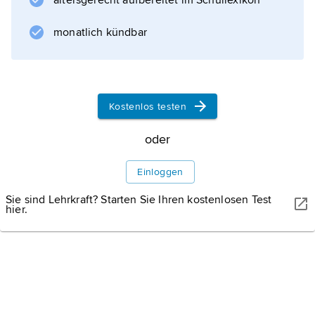
altersgerecht aufbereitet im Schullexikon
die teilweise im romanischen oder gotischen
Stil erbaut wurden.
monatlich kündbar
Informationen zum Artikel
Kostenlos testen
oder
Einloggen
Sie sind Lehrkraft? Starten Sie Ihren kostenlosen Test
hier.