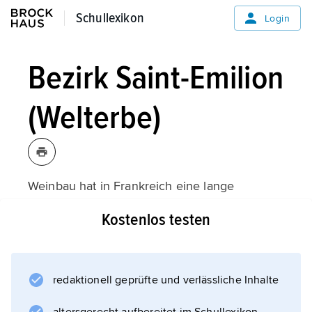
Schullexikon
Schullexikon
Login
Bezirk Saint-Emilion
(Welterbe)
Weinbau hat in Frankreich eine lange
Tradition. Das Anbaugebiet Saint-Emilion
Kostenlos testen
entstand zur Römerzeit im 4. Jahrhundert und
hat bis heute seine kulturelle Tradition
bewahrt. Das Welterbe würdigt die
einzigartige Kulturlandschaft im Osten von
redaktionell geprüfte und verlässliche Inhalte
Bordeaux sowie ihre historischen Gebäude,