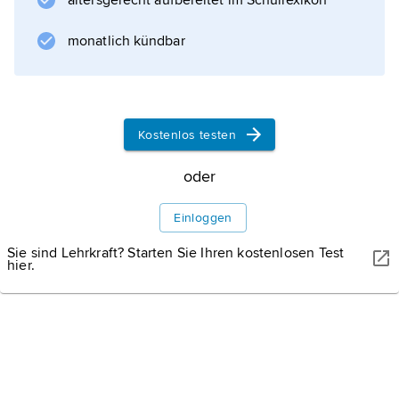
altersgerecht aufbereitet im Schullexikon
Informationen zum Artikel
monatlich kündbar
Kostenlos testen
oder
Einloggen
Sie sind Lehrkraft? Starten Sie Ihren kostenlosen Test
hier.