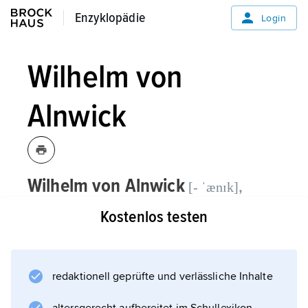
Enzyklopädie
Enzyklopädie
Login
Wilhelm von
Alnwick
Wilhelm von Alnwick
,
[- ˈænɪk]
englischer Franziskaner, * Alnwick
Kostenlos testen
(County Northumberland) um 1270,
† Avignon März 1333 (?);
redaktionell geprüfte und verlässliche Inhalte
Schüler des
J. Duns Scotus