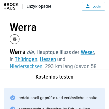
Enzyklopädie
Enzyklopädie
Login
Werra
Werra
die,
Hauptquellfluss der
Weser
,
in
Thüringen
,
Hessen
und
Niedersachsen
, 293 km lang (davon 58
2
km schiffbar), Einzugsgebiet 5 502 km
.
Kostenlos testen
redaktionell geprüfte und verlässliche Inhalte