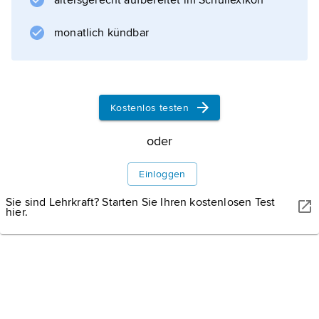
altersgerecht aufbereitet im Schullexikon
monatlich kündbar
Kostenlos testen
INA MEER SOMMER/SHUTTERSTOCK
Creuzburg.
Über die Werra führt bei Creuzburg in Thüringen
oder
eine siebenbogige Sandsteinbrücke (ursprünglich 1223, nach
1945 neu aufgebaut). In der angeschlossenen Liboriuskapelle
Einloggen
(ursprünglich 1499) wurden in den 1930er-Jahren großformatige
Wandmalereien entdeckt.
Sie sind Lehrkraft? Starten Sie Ihren kostenlosen Test
hier.
Informationen zum Artikel