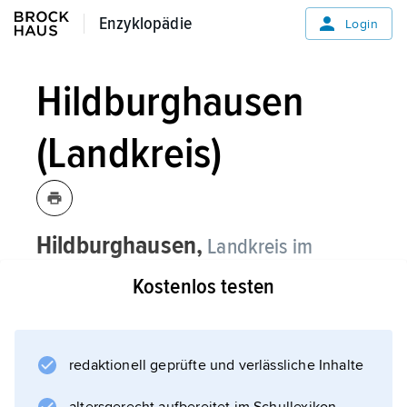
Enzyklopädie
Enzyklopädie
Login
Hildburghausen
(Landkreis)
Hildburghausen,
Landkreis im
2
Südwesten von
Thüringen
, 938 km
,
Kostenlos testen
(2019) 63 200 Einwohner; grenzt im
Süden und Südwesten an Bayern, im
Nordwesten an die kreisfreie Stadt Suhl;
redaktionell geprüfte und verlässliche Inhalte
Verwaltungssitz ist
Hildburghausen
.