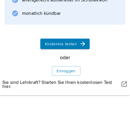
altersgerecht aufbereitet im Schullexikon
Das Kreisgebiet wird von der Werra und
ihrem Nebenfluss Schleuse durchflossen; es
monatlich kündbar
reicht mit seinem Gebiet nördlich der Werra in
den Thüringer Wald mit der Talsperre
Schönbrunn
Kostenlos testen
und in das Thüringer Schiefergebirge mit der
Werraquelle (südlich von Masserberg nahe
oder
dem Rennsteig). Beide Gebirge sind
Anziehungspunkte des Tourismus und
Einloggen
bedeutsam für
Sie sind Lehrkraft? Starten Sie Ihren kostenlosen Test
hier.
Informationen zum Artikel