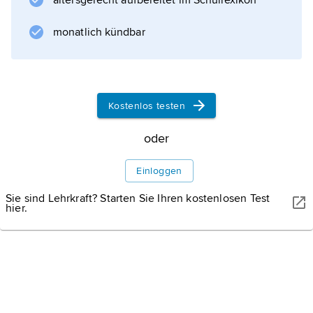
altersgerecht aufbereitet im Schullexikon
Speckle-Interferometrie
) und alle Wellenlängen des
monatlich kündbar
elektromagnetischen Spektrums beobachten
zu können. Der größte Teil des infraroten
Spektrums wird durch Wasserdampf,
Kohlenstoffdioxid und Sauerstoff in der
Kostenlos testen
Erdatmosphäre absorbiert, u.
oder
Einloggen
Informationen zum Artikel
Sie sind Lehrkraft? Starten Sie Ihren kostenlosen Test
hier.