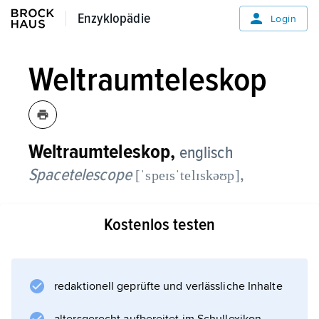
Enzyklopädie
Enzyklopädie
Login
Weltraumteleskop
Weltraumteleskop,
englisch
Spacetelescope
,
[ˈspeɪsˈtelɪskəʊp]
allgemein ein im Weltraum auf einem
Kostenlos testen
Raumflugkörper befindliches Teleskop, das
die zwei Vorteile nutzt, außerhalb der
Erdatmosphäre keine
Luftunruhe
redaktionell geprüfte und verlässliche Inhalte
kompensieren zu müssen (