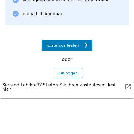
altersgerecht aufbereitet im Schullexikon
) oder auf die verputzte trockene Wand (al
secco) aufgetragen. Daneben können die
monatlich kündbar
Malereien wie bei der Tafelmalerei auch auf
Holz oder Leinwand ausgeführt und dann in
die Wand
Altertum
Kostenlos testen
oder
Antike
Einloggen
Sie sind Lehrkraft? Starten Sie Ihren kostenlosen Test
Mittelalter und Neuzeit
hier.
Indien