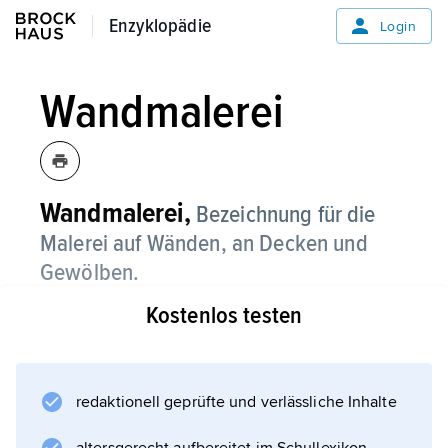
Enzyklopädie
Enzyklopädie
Login
Wandmalerei
Wandmalerei,
Bezeichnung für die
Malerei auf Wänden, an Decken und
Gewölben.
Kostenlos testen
Der Begriff Wandmalerei wird meist im
Gegensatz zur Tafelmalerei verwendet.
Hierbei werden die Farben auf den noch
feuchten Putz (al fresco,
redaktionell geprüfte und verlässliche Inhalte
Fresko