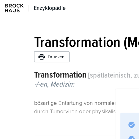
Enzyklopädie
Enzyklopädie
Transformation (M
Drucken
Transformation
[spätlateinisch, 
-/-en,
Medizin:
bösartige Entartung von normalen Zellen 
durch Tumorviren oder physikalische ode