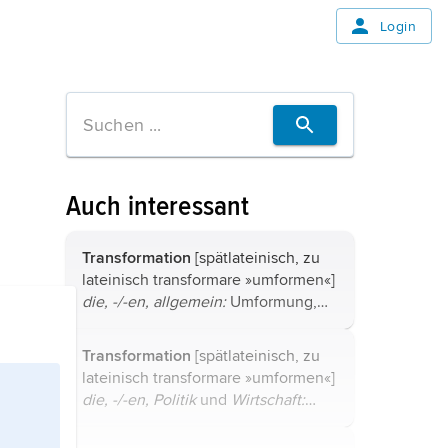
Login
Auch interessant
Transformation
[spätlateinisch, zu
lateinisch transformare »umformen«]
die, -/-en,
allgemein:
Umformung,
Umgestaltung, Umwandlung.
Transformation
[spätlateinisch, zu
lateinisch transformare »umformen«]
die, -/-en,
Politik
und
Wirtschaft:
Systemtransformation
,
Transformationsgesellschaften
.