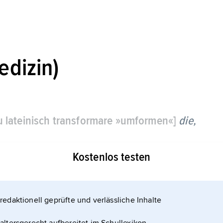
edizin)
zu lateinisch transformare »umformen«]
die,
Kostenlos testen
in Tumorzellen nach genetischer Veränderung
r chemische Noxen.
redaktionell geprüfte und verlässliche Inhalte