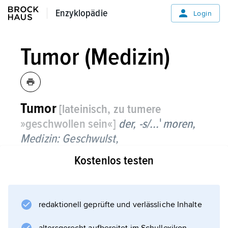
Enzyklopädie
Enzyklopädie
Login
Tumor (Medizin)
Tumor
[lateinisch, zu tumere
»geschwollen sein«]
der, -s/...ˈmoren,
Medizin:
Geschwulst,
Kostenlos testen
im weiteren Sinn jede örtlich begrenzte
(umschriebene) Schwellung von
Gewebeteilen (Organen), z. B. durch
Entzündung oder mechanische Einwirkung,
redaktionell geprüfte und verlässliche Inhalte
die sich nach Beseitigung der Ursache