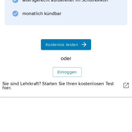
altersgerecht aufbereitet im Schullexikon
zurückbildet; im engeren Sinn eine krankhafte
unkontrollierte und fortschreitende
monatlich kündbar
Gewebeneubildung
(Neoplasma, Blastom),
die aus körpereigenen Zellen
hervorgegangen ist und abweichend vom
Kostenlos testen
Gesamtplan des Organismus wuchernd
oder
Einloggen
Informationen zum Artikel
Sie sind Lehrkraft? Starten Sie Ihren kostenlosen Test
hier.